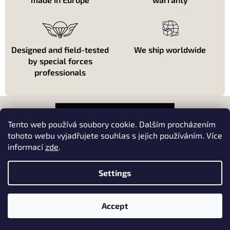
Designed and field-tested
We ship worldwide
by special forces
professionals
F
o
o
Tento web používá soubory cookie. Dalším procházením
t
tohoto webu vyjadřujete souhlas s jejich používáním. Více
e
informací
zde
.
About shopping
r
About us
Settings
Kontakt
Accept
Copyright 2026
Red Dot One
. All rights reserved.
Created by Shoptet