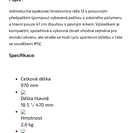
Jednoduchá opakovací brokovnice ráže 12 s posuvným
předpažbím (pumpou) vybavená pažbou z odolného polymeru
a hlavní pouze 47 cm dlouhou s pevným krkem. Výsledkem je
kompaktní, spolehlivá a výkonná zbraň vhodná zejména pro
domácí obranu, ale skvěle se hodí i pro sportovní střelbu v čele
se soutěžemi IPSC.
Specifikace:
Celková délka
970 mm
Délka hlavně
18.5 "/ 470 mm
Hmotnost
2,6 kg