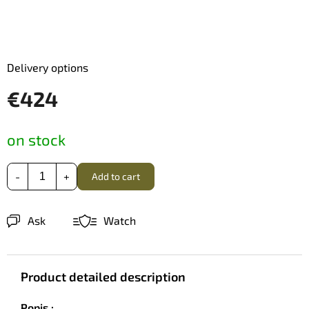
Delivery options
€424
Measure
on stock
price:
Add to cart
Ask
Watch
Product detailed description
Popis :