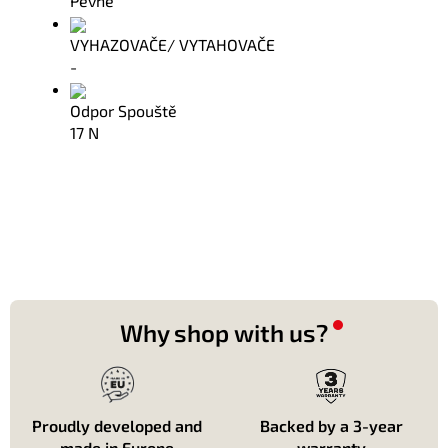
Pevné
VYHAZOVAČE/ VYTAHOVAČE
-
Odpor Spouště
17 N
Why shop with us?
Proudly developed and
Backed by a 3-year
made in Europe
warranty