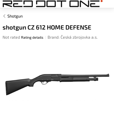
Skip
to
content
Shotgun
shotgun CZ 612 HOME DEFENSE
The
Not rated
Brand:
Česká zbrojovka a.s.
Rating details
average
product
rating
is
0,0
out
of
5
stars.