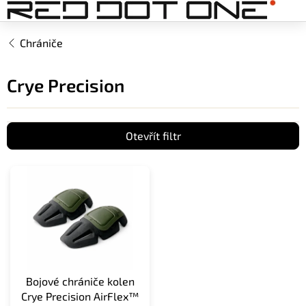
Přejít
na
obsah
Chrániče
Crye Precision
Otevřít filtr
V
ý
p
i
s
p
r
o
Bojové chrániče kolen
d
Crye Precision AirFlex™
u