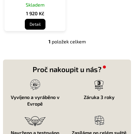
Skladem
k
t
1 920 Kč
ů
Detail
1
položek celkem
O
v
l
á
d
Proč nakoupit u nás?
a
c
í
p
r
Vyvíjeno a vyráběno v
Záruka 3 roky
v
Evropě
k
y
v
ý
p
Navrženo a testováno
Zasíláme po celém světě