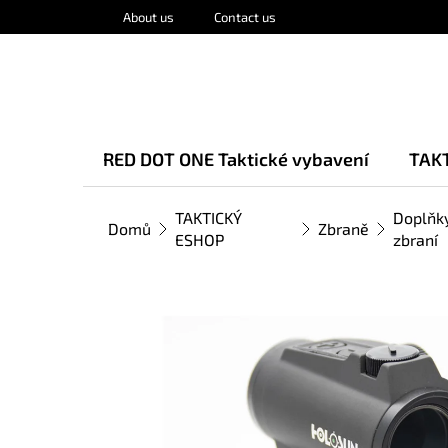
Přejít
About us
Contact us
na
obsah
RED DOT ONE Taktické vybavení
TAK
TAKTICKÝ
Doplňk
Domů
Zbraně
ESHOP
zbraní