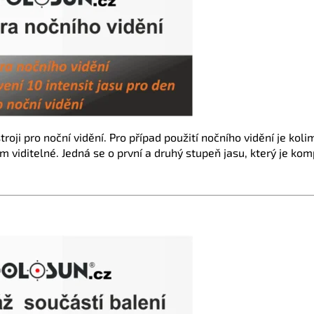
roji pro noční vidění. Pro případ použití nočního vidění je kol
viditelné. Jedná se o první a druhý stupeň jasu, který je komp