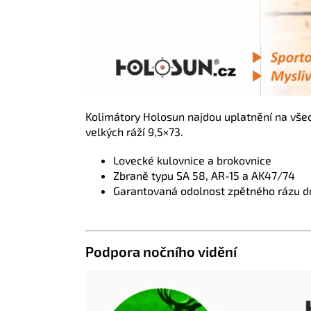
Kolimátory Holosun najdou uplatnění na všech
velkých ráží 9,5×73.
Lovecké kulovnice a brokovnice
Zbraně typu SA 58, AR-15 a AK47/74
Garantovaná odolnost zpětného rázu do
Podpora nočního vidění