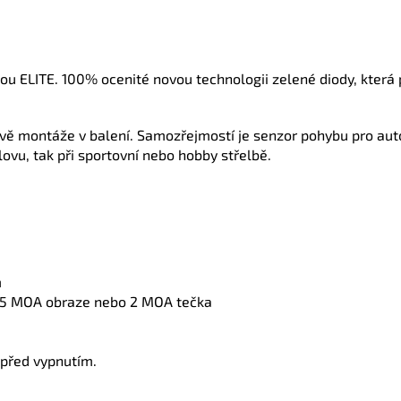
u ELITE. 100% ocenité novou technologii zelené diody, která př
dvě montáže v balení. Samozřejmostí je senzor pohybu pro aut
ovu, tak při sportovní nebo hobby střelbě.
m
65 MOA obraze nebo 2 MOA tečka
 před vypnutím.