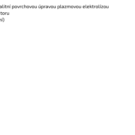
kvalitní povrchovou úpravou plazmovou elektrolízou
átoru
ní)