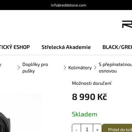
info@reddotone.com
TICKÝ ESHOP
Střelecká Akademie
BLACK/GRE
y
Doplňky pro
S přepínatelno
Kolimátory
pušky
osnovou
Možnosti doručení
8 990 Kč
Měrná
Skladem
cena:
Přidat do ko