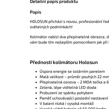
Detailní popis produktu
Popis
HOLOSUN přichází s novou, profesionální řado
světelných podmínkách!
Kolimátor nabízí dva přepínatelné obrazce, 
vám bude tím nejlepším pomocníkem jak při l
Přednosti kolimátoru Holosun
Úspora energie se solárním panelem
Malá velikost – průměr pouhých 22 m
Přepínatelná osnova – 2 MOA tečka a 
Zelená, lépe viditelná LED dioda
Probuzení ze spánku pohybem
Paměť uchovávající poslední nastavení
V balení nízká i vysoká montáž
Vysoká výdrž baterie až 50 000 hodin