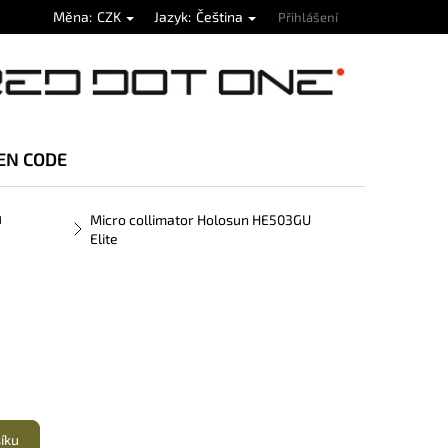
Měna
CZK
Jazyk
Čeština
Přihlášení
EN CODE
u
Micro collimator Holosun HE503GU
Elite
šíku