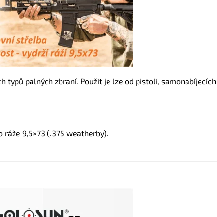
 typů palných zbraní. Použít je lze od pistolí, samonabíjecích
 ráže 9,5×73 (.375 weatherby).