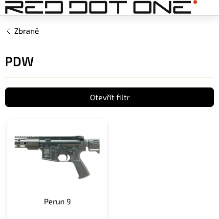
Přejít
na
obsah
Zbraně
PDW
Otevřít filtr
V
ý
p
i
s
p
r
o
Perun 9
d
u