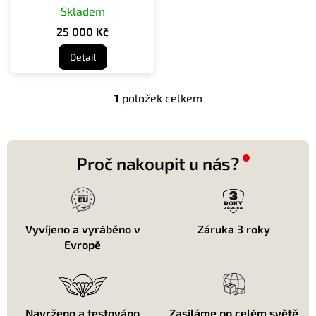
Skladem
k
t
25 000 Kč
ů
Detail
1
položek celkem
O
v
l
á
d
Proč nakoupit u nás?
a
c
í
p
r
Vyvíjeno a vyráběno v
Záruka 3 roky
v
Evropě
k
y
v
ý
p
Navrženo a testováno
Zasíláme po celém světě