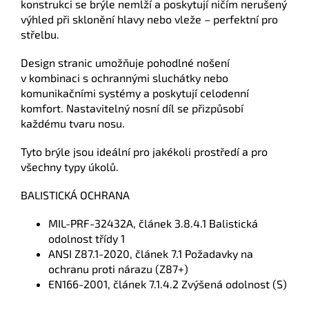
konstrukci se brýle nemlží a poskytují ničím nerušený
výhled při sklonění hlavy nebo vleže – perfektní pro
střelbu.
Design stranic umožňuje pohodlné nošení
v kombinaci s ochrannými sluchátky nebo
komunikačními systémy a poskytují celodenní
komfort. Nastavitelný nosní díl se přizpůsobí
každému tvaru nosu.
Tyto brýle jsou ideální pro jakékoli prostředí a pro
všechny typy úkolů.
BALISTICKÁ OCHRANA
MIL-PRF-32432A, článek 3.8.4.1 Balistická
odolnost třídy 1
ANSI Z87.1-2020, článek 7.1 Požadavky na
ochranu proti nárazu (Z87+)
EN166-2001, článek 7.1.4.2 Zvýšená odolnost (S)