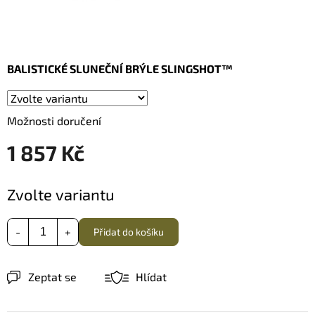
BALISTICKÉ SLUNEČNÍ BRÝLE SLINGSHOT™
Možnosti doručení
1 857 Kč
Měrná
Zvolte variantu
cena:
Přidat do košíku
Zeptat se
Hlídat