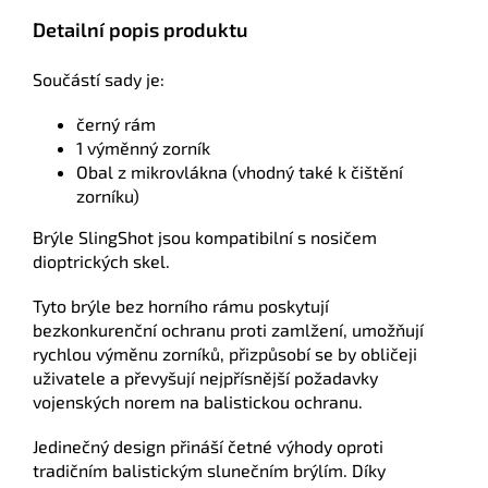
Detailní popis produktu
Součástí sady je:
černý rám
1 výměnný zorník
Obal z mikrovlákna (vhodný také k čištění
zorníku)
Brýle SlingShot jsou kompatibilní s nosičem
dioptrických skel.
Tyto brýle bez horního rámu poskytují
bezkonkurenční ochranu proti zamlžení, umožňují
rychlou výměnu zorníků, přizpůsobí se by obličeji
uživatele a převyšují nejpřísnější požadavky
vojenských norem na balistickou ochranu.
Jedinečný design přináší četné výhody oproti
tradičním balistickým slunečním brýlím. Díky