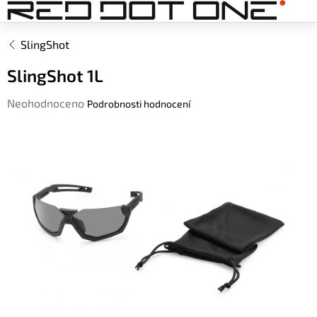
Přejít
na
obsah
SlingShot
SlingShot 1L
Průměrné
Neohodnoceno
Podrobnosti hodnocení
hodnocení
produktu
je
0,0
z
5
hvězdiček.