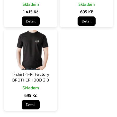
Skladem
Skladem
k
t
1 415 Kč
695 Kč
ů
Detail
Detail
T-shirt 4-14 Factory
BROTHERHOOD 2.0
Skladem
695 Kč
Detail