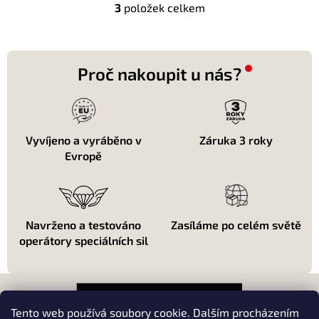
3
položek celkem
O
v
l
á
d
Proč nakoupit u nás?
a
c
í
p
r
Vyvíjeno a vyráběno v
Záruka 3 roky
v
Evropě
k
y
v
ý
p
Navrženo a testováno
Zasíláme po celém světě
i
operátory speciálních sil
s
u
Z
á
p
Tento web používá soubory cookie. Dalším procházením