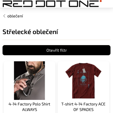
Přejít
na
obsah
oblečení
Střelecké oblečení
Otevřít filtr
V
ý
p
i
s
p
r
o
4-14 Factory Polo Shirt
T-shirt 4-14 Factory ACE
d
ALWAYS
OF SPADES
u