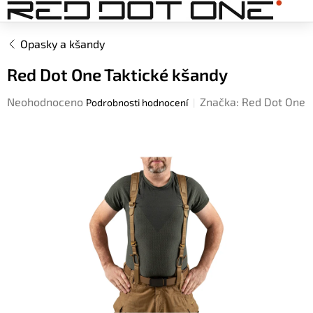
Přejít
na
obsah
Opasky a kšandy
Red Dot One Taktické kšandy
Průměrné
Neohodnoceno
Značka:
Red Dot One
Podrobnosti hodnocení
hodnocení
produktu
je
0,0
z
5
hvězdiček.