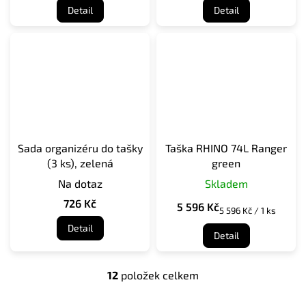
Detail
Detail
Sada organizéru do tašky
Taška RHINO 74L Ranger
(3 ks), zelená
green
Na dotaz
Skladem
726 Kč
5 596 Kč
Měrná
5 596 Kč / 1 ks
cena:
Detail
Detail
12
položek celkem
O
v