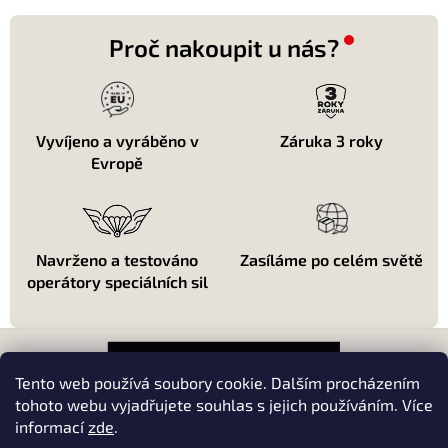
l
á
d
Proč nakoupit u nás?
a
c
í
p
r
Vyvíjeno a vyráběno v
Záruka 3 roky
v
Evropě
k
y
v
ý
p
Navrženo a testováno
Zasíláme po celém světě
i
operátory speciálních sil
s
u
Z
á
p
Tento web používá soubory cookie. Dalším procházením
a
tohoto webu vyjadřujete souhlas s jejich používáním. Více
t
informací
zde
.
About shopping
í