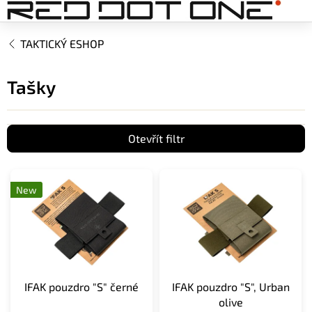
Přejít
na
obsah
TAKTICKÝ ESHOP
Tašky
Otevřít filtr
V
ý
New
p
i
s
p
r
o
IFAK pouzdro "S" černé
IFAK pouzdro "S", Urban
d
olive
u