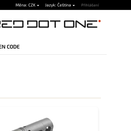
Měna
CZK
Jazyk
Čeština
Přihlášení
EN CODE