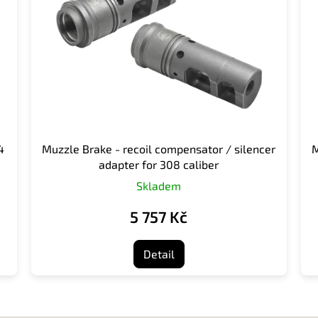
4
Muzzle Brake - recoil compensator / silencer
M
adapter for 308 caliber
Skladem
5 757 Kč
Detail
O
v