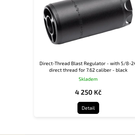
s
p
r
o
d
u
k
t
ů
Direct-Thread Blast Regulator - with 5/8-2
direct thread for 7.62 caliber - black
Skladem
4 250 Kč
Detail