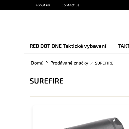
Přejít
About us
Contact us
na
obsah
RED DOT ONE Taktické vybavení
TAK
Domů
Prodávané značky
SUREFIRE
SUREFIRE
V
ý
p
i