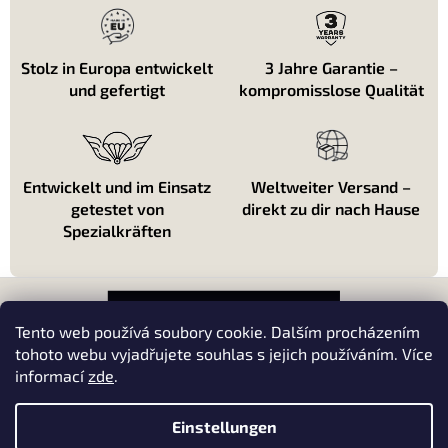
e
l
e
m
Stolz in Europa entwickelt
3 Jahre Garantie –
e
und gefertigt
kompromisslose Qualität
n
t
e
d
e
Entwickelt und im Einsatz
Weltweiter Versand –
r
getestet von
direkt zu dir nach Hause
L
i
Spezialkräften
s
t
F
e
u
ß
Tento web používá soubory cookie. Dalším procházením
z
tohoto webu vyjadřujete souhlas s jejich používáním. Více
e
informací
zde
.
About shopping
i
l
About us
Einstellungen
e