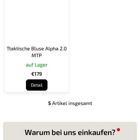
Ttaktische Bluse Alpha 2.0
MTP
auf Lager
€179
Detail
5
Artikel insgesamt
S
t
e
u
e
Warum bei uns einkaufen?
r