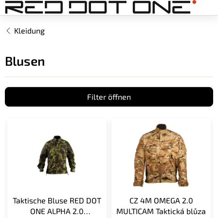
Zum
Inhalt
springen
Kleidung
Blusen
Filter öffnen
L
i
s
t
e
d
e
r
Taktische Bluse RED DOT
CZ 4M OMEGA 2.0
P
ONE ALPHA 2.0
MULTICAM Taktická blůza
r