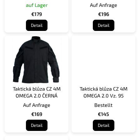
Tarnmuster 95
auf Lager
Auf Anfrage
o
d
€179
€196
u
Detail
Detail
k
t
e
Taktická blůza CZ 4M
Taktická blůza CZ 4M
OMEGA 2.0 ČERNÁ
OMEGA 2.0 Vz. 95
Auf Anfrage
Bestellt
€169
€145
Detail
Detail