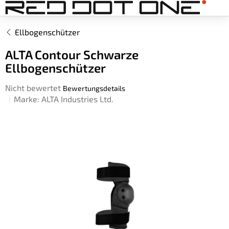
Zum
Inhalt
springen
Ellbogenschützer
ALTA Contour Schwarze
Ellbogenschützer
Die
Nicht bewertet
Bewertungsdetails
durchschnittliche
Marke:
ALTA Industries Ltd.
Produktbewertung
ist
0,0
von
5
Sternen.