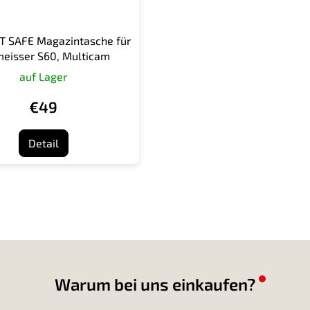
T SAFE Magazintasche für
eisser S60, Multicam
auf Lager
€49
Detail
S
t
e
u
e
r
e
l
Warum bei uns einkaufen?
e
m