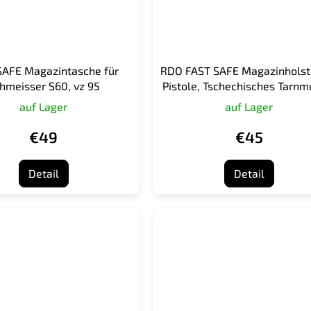
SAFE Magazintasche für
RDO FAST SAFE Magazinholste
hmeisser S60, vz 95
Pistole, Tschechisches Tarnm
95
auf Lager
auf Lager
€49
€45
Detail
Detail