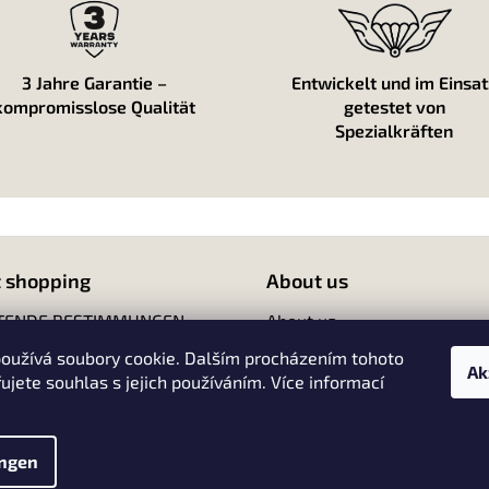
e
n
t
e
3 Jahre Garantie –
Entwickelt und im Einsat
d
kompromisslose Qualität
getestet von
e
Spezialkräften
r
L
i
s
t
e
 shopping
About us
ITENDE BESTIMMUNGEN
About us
Contact
oužívá soubory cookie. Dalším procházením tohoto
Ak
ujete souhlas s jejich používáním. Více informací
ungen