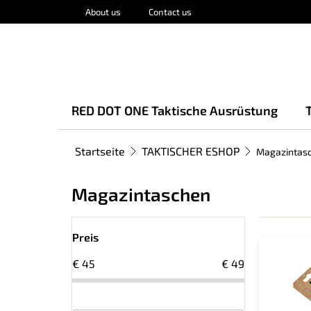
Zum
About us
Contact us
Inhalt
springen
RED DOT ONE Taktische Ausrüstung
Startseite
TAKTISCHER ESHOP
Magazintas
Magazintaschen
S
L
e
Preis
i
i
€
45
€
49
s
t
t
e
e
n