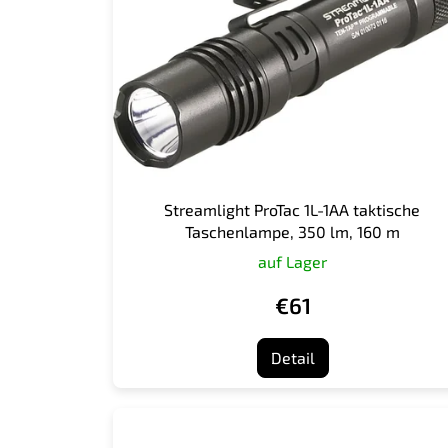
e
d
e
r
P
r
o
d
u
k
Streamlight ProTac 1L-1AA taktische
t
Taschenlampe, 350 lm, 160 m
e
auf Lager
€61
Detail