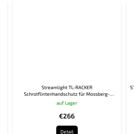
Streamlight TL-RACKER
S
Schrotflintenhandschutz für Mossberg-
500/590 MODELL
auf Lager
€266
Detail