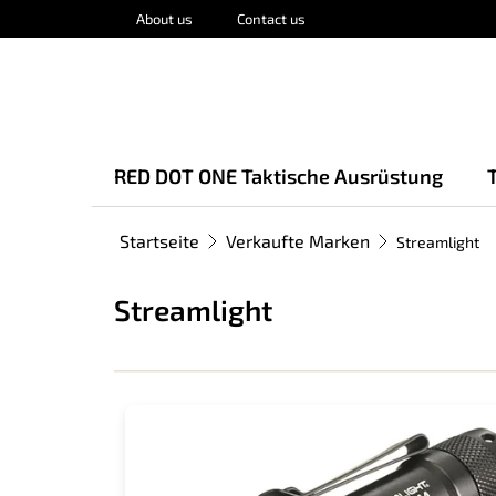
Zum
About us
Contact us
Inhalt
springen
RED DOT ONE Taktische Ausrüstung
Startseite
Verkaufte Marken
Streamlight
Streamlight
L
i
s
t