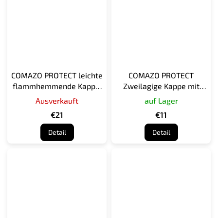
COMAZO PROTECT leichte
COMAZO PROTECT
flammhemmende Kappe,
Zweilagige Kappe mit
dunkelblau
verlängertem Hals,
Ausverkauft
auf Lager
schwarz
€21
€11
Detail
Detail