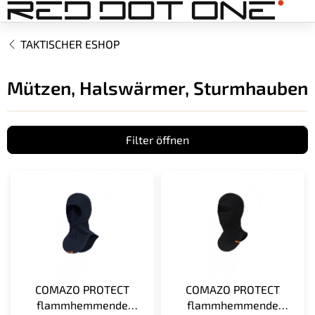
Zum
Inhalt
springen
TAKTISCHER ESHOP
Mützen, Halswärmer, Sturmhauben
Filter öffnen
L
i
s
t
e
d
e
r
COMAZO PROTECT
COMAZO PROTECT
P
flammhemmende
flammhemmende
r