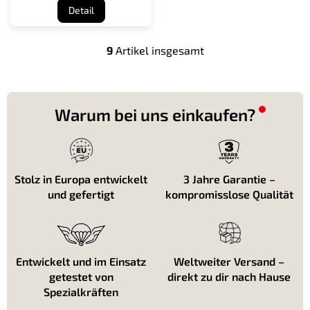
Detail
9
Artikel insgesamt
S
t
e
u
e
Warum bei uns einkaufen?
r
e
l
e
m
Stolz in Europa entwickelt
3 Jahre Garantie –
e
und gefertigt
kompromisslose Qualität
n
t
e
d
e
Entwickelt und im Einsatz
Weltweiter Versand –
r
getestet von
direkt zu dir nach Hause
L
i
Spezialkräften
s