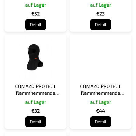
dreilagige Sturmhaube mit
einlagige Sturmhaube mit
auf Lager
auf Lager
o
Halstuch, dunkelblau
Flachnähten, schwarz
d
€52
€23
u
Detail
Detail
k
t
e
COMAZO PROTECT
COMAZO PROTECT
flammhemmende
flammhemmende
zweilagige Sturmhaube
zweilagige Sturmhaube
auf Lager
auf Lager
mit Halstuch, schwarz
mit Nackenband ohne
€32
€44
Schulternaht, grün
Detail
Detail