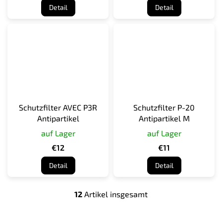
Detail
Detail
Schutzfilter AVEC P3R
Schutzfilter P-20
Antipartikel
Antipartikel M
auf Lager
auf Lager
€12
€11
Detail
Detail
12
Artikel insgesamt
S
t
e