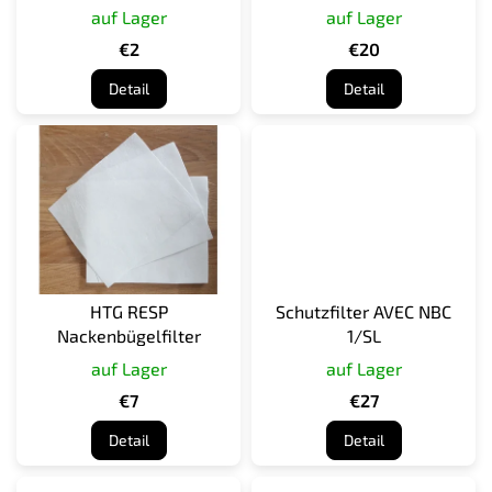
149+A1
auf Lager
auf Lager
o
d
€2
€20
u
Detail
Detail
k
t
e
HTG RESP
Schutzfilter AVEC NBC
Nackenbügelfilter
1/SL
auf Lager
auf Lager
€7
€27
Detail
Detail