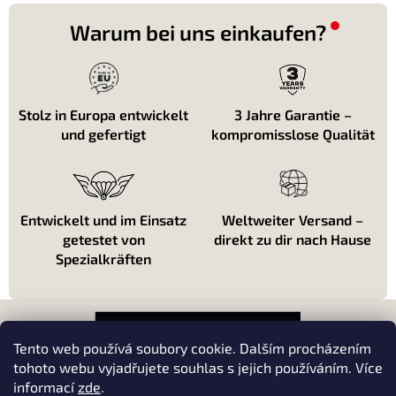
u
e
Warum bei uns einkaufen?
r
e
l
e
m
Stolz in Europa entwickelt
3 Jahre Garantie –
e
und gefertigt
kompromisslose Qualität
n
t
e
d
e
Entwickelt und im Einsatz
Weltweiter Versand –
r
getestet von
direkt zu dir nach Hause
L
i
Spezialkräften
s
t
F
e
u
ß
Tento web používá soubory cookie. Dalším procházením
z
tohoto webu vyjadřujete souhlas s jejich používáním. Více
e
informací
zde
.
About shopping