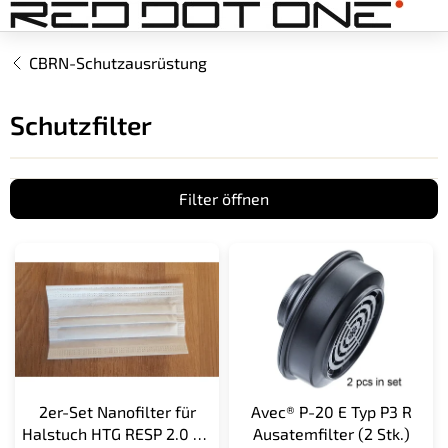
Zum
Inhalt
springen
CBRN-Schutzausrüstung
Schutzfilter
Filter öffnen
L
i
s
t
e
d
e
r
2er-Set Nanofilter für
Avec® P-20 E Typ P3 R
P
Halstuch HTG RESP 2.0 EN
Ausatemfilter (2 Stk.)
r