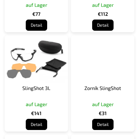
auf Lager
auf Lager
o
d
€77
€112
u
Detail
Detail
k
t
e
SlingShot 3L
Zorník SlingShot
auf Lager
auf Lager
€141
€31
Detail
Detail