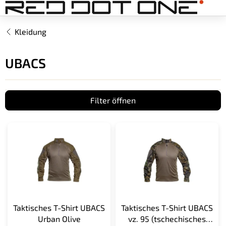
Zum
Inhalt
springen
Kleidung
UBACS
Filter öffnen
L
i
s
t
e
d
e
r
Taktisches T-Shirt UBACS
Taktisches T-Shirt UBACS
P
Urban Olive
vz. 95 (tschechisches
r