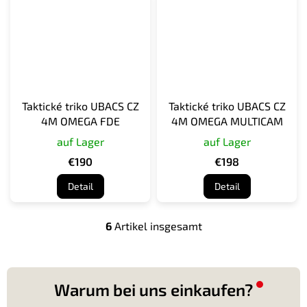
Taktické triko UBACS CZ
Taktické triko UBACS CZ
4M OMEGA FDE
4M OMEGA MULTICAM
auf Lager
auf Lager
€190
€198
Detail
Detail
6
Artikel insgesamt
S
t
e
u
e
Warum bei uns einkaufen?
r