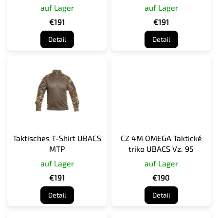
Tarnmuster)
auf Lager
auf Lager
o
d
€191
€191
u
Detail
Detail
k
t
e
Taktisches T-Shirt UBACS
CZ 4M OMEGA Taktické
MTP
triko UBACS Vz. 95
auf Lager
auf Lager
€191
€190
Detail
Detail