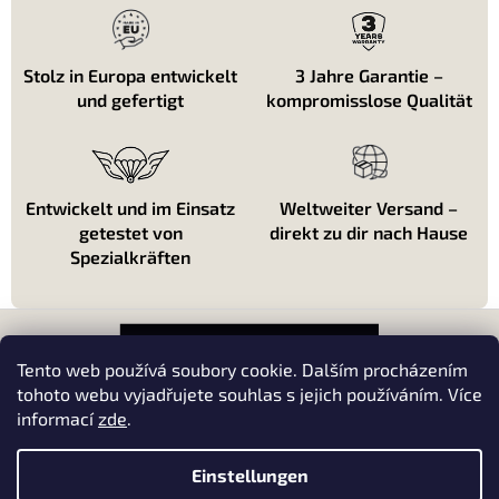
e
l
e
m
Stolz in Europa entwickelt
3 Jahre Garantie –
e
und gefertigt
kompromisslose Qualität
n
t
e
d
e
Entwickelt und im Einsatz
Weltweiter Versand –
r
getestet von
direkt zu dir nach Hause
L
i
Spezialkräften
s
t
F
e
u
ß
Tento web používá soubory cookie. Dalším procházením
z
tohoto webu vyjadřujete souhlas s jejich používáním. Více
e
informací
zde
.
About shopping
i
l
About us
Einstellungen
e