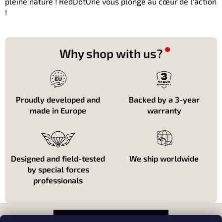
pleine nature ! RedDotOne vous plonge au cœur de l'action
!
Why shop with us?
Proudly developed and
Backed by a 3-year
made in Europe
warranty
Designed and field-tested
We ship worldwide
by special forces
professionals
P
i