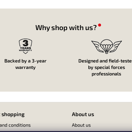
i
l
o
e
n
d
e
Why shop with us?
s
l
i
s
t
e
s
Backed by a 3-year
Designed and field-test
warranty
by special forces
professionals
 shopping
About us
and conditions
About us