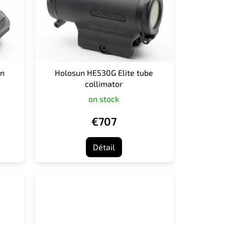
en
Holosun HE530G Elite tube
collimator
on stock
€707
Détail