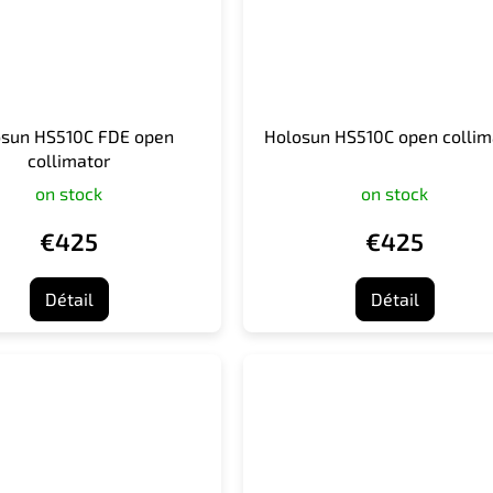
osun HS510C FDE open
Holosun HS510C open collim
collimator
on stock
on stock
€425
€425
Détail
Détail