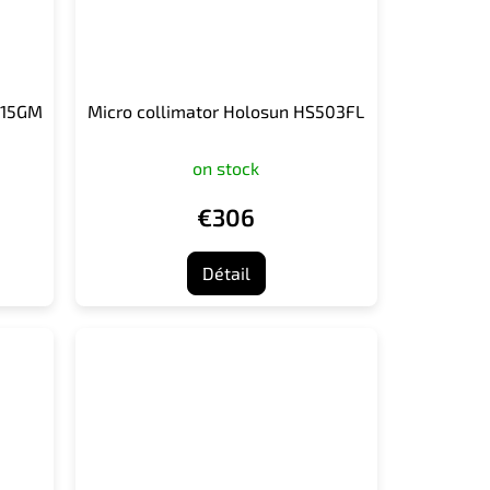
515GM
Micro collimator Holosun HS503FL
on stock
€306
Détail