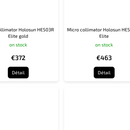
ollimator Holosun HE503R
Micro collimator Holosun HE
Elite gold
Elite
on stock
on stock
€372
€463
Détail
Détail