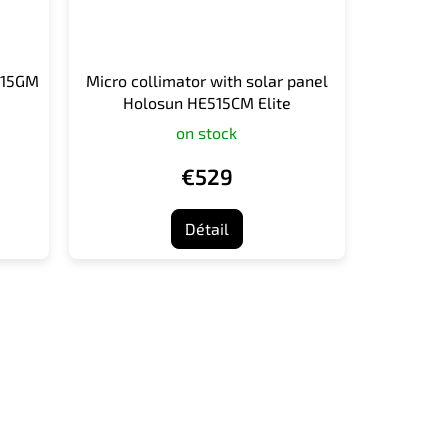
515GM
Micro collimator with solar panel
Holosun HE515CM Elite
on stock
€529
Détail