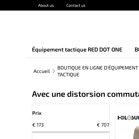
Aller
About us
Contact us
au
contenu
Équipement tactique RED DOT ONE
B
BOUTIQUE EN LIGNE D'ÉQUIPEMENT
Accueil
TACTIQUE
Avec une distorsion commut
E
L
n
Prix
i
c
€
173
€
707
s
a
t
d