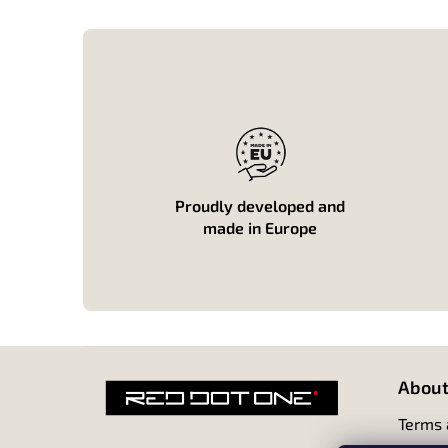
Proudly developed and
made in Europe
P
i
About
e
d
Terms 
d