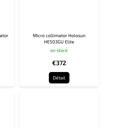
ator
Micro collimator Holosun
HE503GU Elite
on stock
€372
Détail