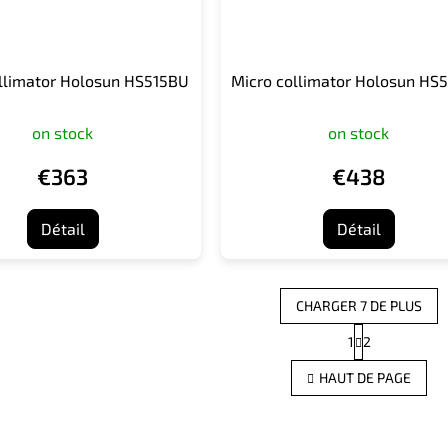
llimator Holosun HS515BU
Micro collimator Holosun HS
on stock
on stock
€363
€438
Détail
Détail
CHARGER 7 DE PLUS
P
1
2
C
a
g
o
HAUT DE PAGE
i
n
n
t
a
r
t
ô