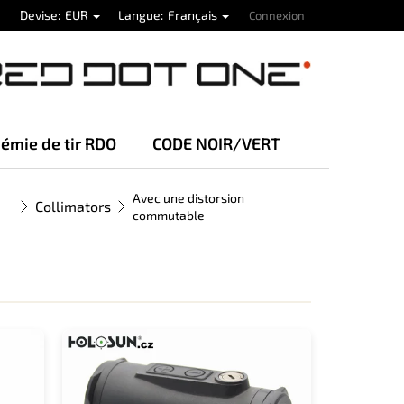
Devise
EUR
Langue
Français
Connexion
émie de tir RDO
CODE NOIR/VERT
Avec une distorsion
Collimators
commutable