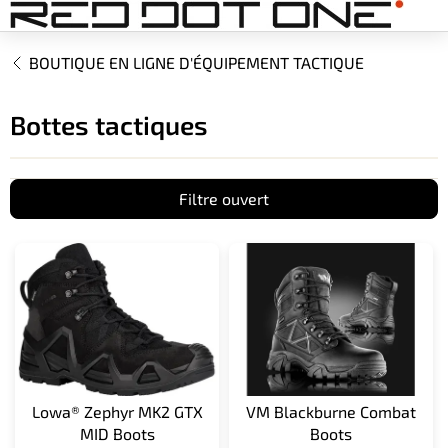
Aller
au
contenu
BOUTIQUE EN LIGNE D'ÉQUIPEMENT TACTIQUE
Bottes tactiques
Filtre ouvert
L
i
s
t
e
d
e
s
Lowa® Zephyr MK2 GTX
VM Blackburne Combat
p
MID Boots
Boots
r