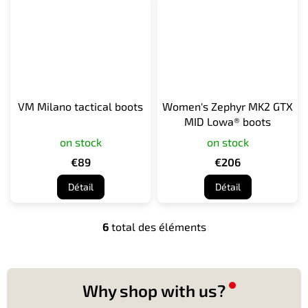
VM Milano tactical boots
Women's Zephyr MK2 GTX
MID Lowa® boots
on stock
on stock
€89
€206
Détail
Détail
6
total des éléments
C
o
n
t
r
Why shop with us?
ô