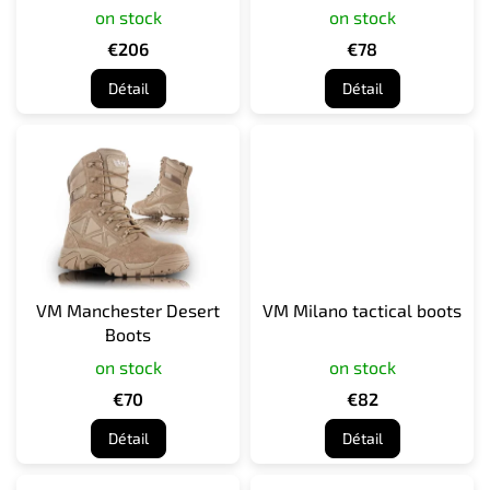
on stock
on stock
o
d
€206
€78
u
Détail
Détail
i
t
s
VM Manchester Desert
VM Milano tactical boots
Boots
on stock
on stock
€70
€82
Détail
Détail