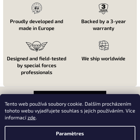
l
e
d
e
Proudly developed and
Backed by a 3-year
s
made in Europe
warranty
l
i
s
t
e
Designed and field-tested
We ship worldwide
s
by special forces
professionals
P
i
e
Tento web používá soubory cookie. Dalším procházením
d
tohoto webu vyjadřujete souhlas s jejich používáním. Více
d
informací
zde
.
About shopping
e
p
About us
Paramètres
a