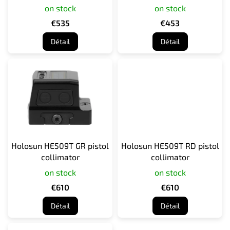
on stock
on stock
o
d
€535
€453
u
Détail
Détail
i
t
s
Holosun HE509T GR pistol
Holosun HE509T RD pistol
collimator
collimator
on stock
on stock
€610
€610
Détail
Détail