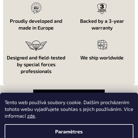
l
e
d
e
Proudly developed and
Backed by a 3-year
s
made in Europe
warranty
l
i
s
t
e
Designed and field-tested
We ship worldwide
s
by special forces
professionals
P
i
e
Tento web používá soubory cookie. Dalším procházením
d
tohoto webu vyjadřujete souhlas s jejich používáním. Více
d
informací
zde
.
About shopping
e
p
About us
Paramètres
a