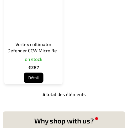
Vortex collimator
Defender CCW Micro Red
Dot - 6 MOA
on stock
€287
Détail
5
total des éléments
C
o
n
t
r
Why shop with us?
ô