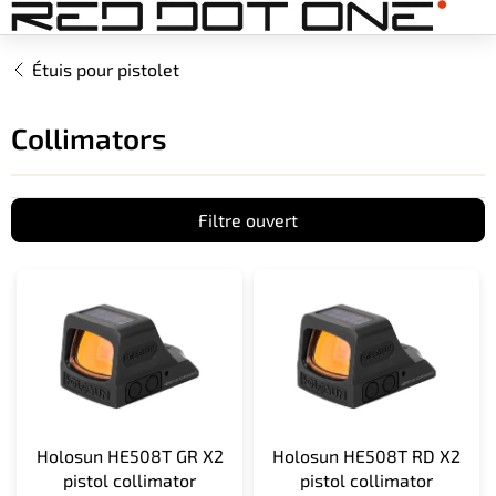
Aller
au
contenu
Étuis pour pistolet
Collimators
Filtre ouvert
L
i
s
t
e
d
e
s
Holosun HE508T GR X2
Holosun HE508T RD X2
p
pistol collimator
pistol collimator
r