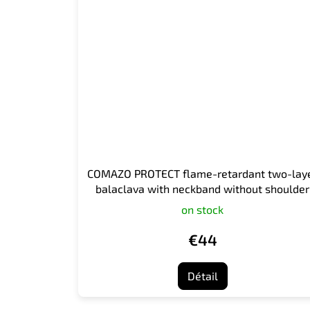
COMAZO PROTECT flame-retardant two-lay
balaclava with neckband without shoulder
seam, green
on stock
€44
Détail