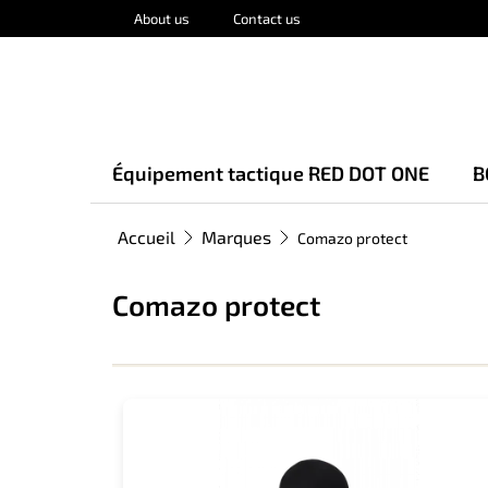
Aller
About us
Contact us
au
contenu
Équipement tactique RED DOT ONE
B
Accueil
Marques
Comazo protect
Comazo protect
L
i
s
t