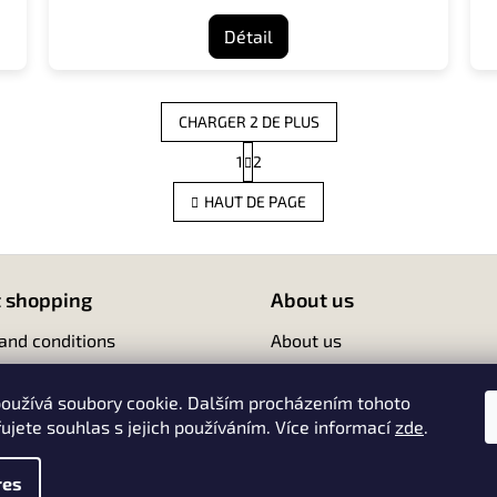
Détail
CHARGER 2 DE PLUS
P
1
2
C
a
g
o
HAUT DE PAGE
i
n
n
t
a
r
t
ô
i
l
 shopping
About us
o
e
n
d
and conditions
About us
e
Contact
s
l
oužívá soubory cookie. Dalším procházením tohoto
i
ujete souhlas s jejich používáním. Více informací
zde
.
s
t
res
e