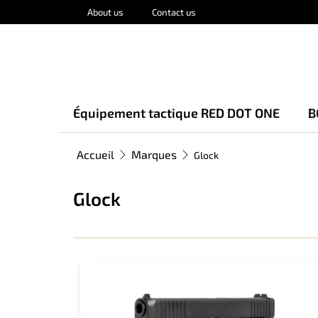
Aller
About us
Contact us
au
contenu
Équipement tactique RED DOT ONE
B
Accueil
Marques
Glock
Glock
L
i
s
t