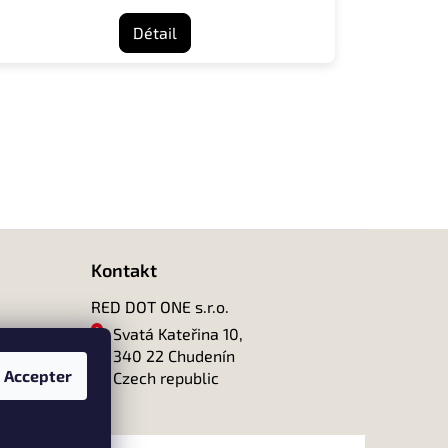
Détail
Kontakt
RED DOT ONE s.r.o.
Svatá Kateřina 10,
340 22 Chudenín
Accepter
Czech republic