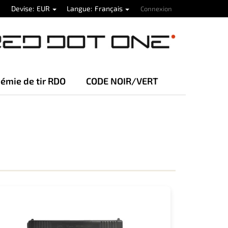
Devise
EUR
Langue
Français
Connexion
émie de tir RDO
CODE NOIR/VERT