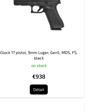
Glock 17 pistol, 9mm Luger, Gen5, MOS, FS,
black
on stock
€938
Détail