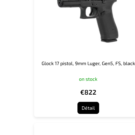
e
d
e
s
p
r
o
d
u
i
Glock 17 pistol, 9mm Luger, Gen5, FS, black
t
s
on stock
€822
Détail