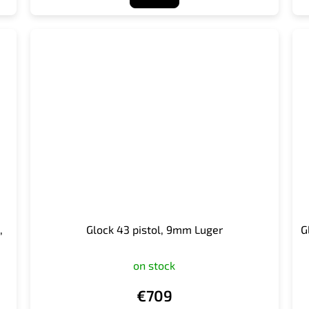
,
Glock 43 pistol, 9mm Luger
G
on stock
€709