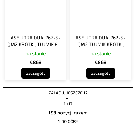
ASE UTRA DUAL762-S-
ASE UTRA DUAL762-S-
QM2 KRÓTKI, TŁUMIK FDE
QM2 TŁUMIK KRÓTKI,
CERAKOTE
BRĄZOWY KOJOT
na stanie
na stanie
CERAKOTE
€868
€868
Szczegóły
Szczegóły
ZAŁADUJ JESZCZE 12
P
1
17
a
K
g
193
pozycji razem
o
i
n
n
DO GÓRY
t
a
c
r