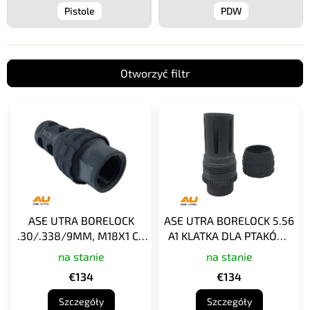
Pistole
PDW
Otworzyć filtr
L
i
s
t
a
p
r
o
ASE UTRA BORELOCK
ASE UTRA BORELOCK 5.56
d
.30/.338/9MM, M18X1 CZ
A1 KLATKA DLA PTAKÓW,
u
SCORPION EVO3, Hamulec
M14X1 LH, AMORTYZATOR
na stanie
na stanie
k
wylotowy
STRZELNICZY
t
€134
€134
ó
Szczegóły
Szczegóły
w