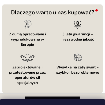
j
o
a
l
k
Dlaczego warto u nas kupować?
i
l
i
s
t
Z dumą opracowane i
3 lata gwarancji –
y
wyprodukowane w
niezawodna jakość
Europie
Zaprojektowane i
Wysyłka na cały świat –
przetestowane przez
szybko i bezproblemowo
operatorów sił
specjalnych
S
t