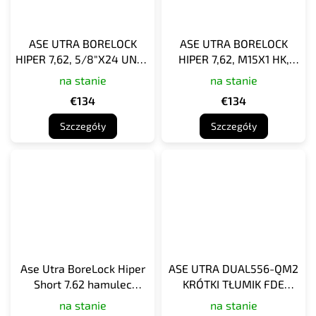
ASE UTRA BORELOCK
ASE UTRA BORELOCK
HIPER 7,62, 5/8"X24 UNEF
HIPER 7,62, M15X1 HK,
SIG TAPER, AMORTYZATOR
STRZELANIE GŁADKIE
na stanie
na stanie
STRZELNICZY
€134
€134
Szczegóły
Szczegóły
Ase Utra BoreLock Hiper
ASE UTRA DUAL556-QM2
Short 7.62 hamulec
KRÓTKI TŁUMIK FDE
wylotowy, M14x1 lewy
CERAKOTE
na stanie
na stanie