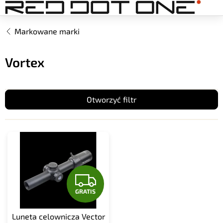
Przejść
do
treści
Markowane marki
Vortex
Otworzyć filtr
L
i
s
t
G
a
p
GRATIS
R
r
o
A
Luneta celownicza Vector
d