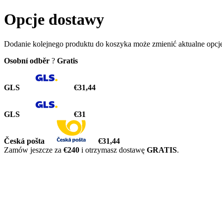
Opcje dostawy
Dodanie kolejnego produktu do koszyka może zmienić aktualne opcj
Osobní odběr
?
Gratis
GLS
€31,44
GLS
€31
Česká pošta
€31,44
Zamów jeszcze za
€240
i otrzymasz dostawę
GRATIS
.