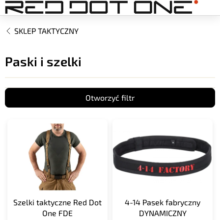
Przejść
do
treści
SKLEP TAKTYCZNY
Paski i szelki
Otworzyć filtr
L
i
s
t
a
p
r
o
Szelki taktyczne Red Dot
4-14 Pasek fabryczny
d
One FDE
DYNAMICZNY
u