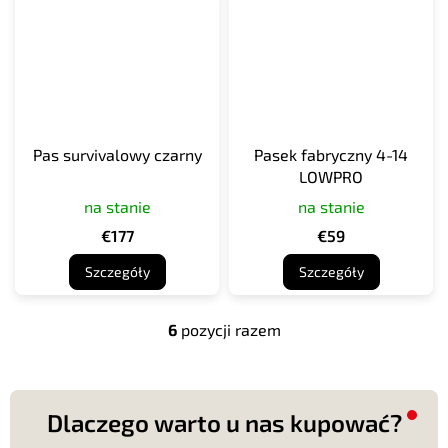
Pas survivalowy czarny
Pasek fabryczny 4-14
LOWPRO
na stanie
na stanie
€177
€59
Szczegóły
Szczegóły
6
pozycji razem
K
o
n
t
r
Dlaczego warto u nas kupować?
o