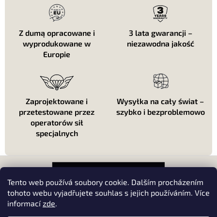
l
k
i
l
Z dumą opracowane i
3 lata gwarancji –
i
wyprodukowane w
niezawodna jakość
s
Europie
t
y
Zaprojektowane i
Wysyłka na cały świat –
przetestowane przez
szybko i bezproblemowo
operatorów sił
specjalnych
S
t
o
Tento web používá soubory cookie. Dalším procházením
p
tohoto webu vyjadřujete souhlas s jejich používáním. Více
k
informací
zde
.
About shopping
a