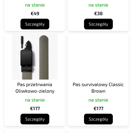
na stanie
na stanie
k
t
€49
€38
ó
Szczegóły
Szczegóły
w
Pas przetrwania
Pas survivalowy Classic
Oliwkowo-zielony
Brown
na stanie
na stanie
€177
€177
Szczegóły
Szczegóły