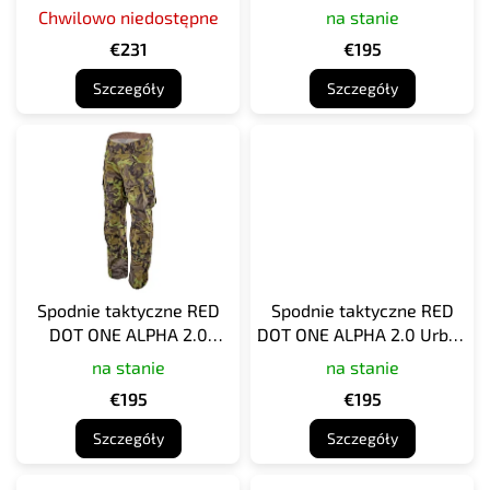
Chwilowo niedostępne
na stanie
k
t
€231
€195
ó
Szczegóły
Szczegóły
w
Spodnie taktyczne RED
Spodnie taktyczne RED
DOT ONE ALPHA 2.0
DOT ONE ALPHA 2.0 Urban
kamuflaż czeski leśny
Olive
na stanie
na stanie
€195
€195
Szczegóły
Szczegóły