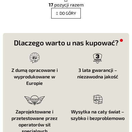
K
g
17
pozycji razem
o
i
n
n
DO GÓRY
t
a
c
r
j
o
a
l
k
Dlaczego warto u nas kupować?
i
l
i
s
t
Z dumą opracowane i
3 lata gwarancji –
y
wyprodukowane w
niezawodna jakość
Europie
Zaprojektowane i
Wysyłka na cały świat –
przetestowane przez
szybko i bezproblemowo
operatorów sił
specjalnych