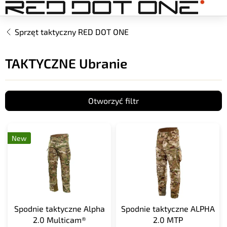
Przejść
do
treści
Sprzęt taktyczny RED DOT ONE
TAKTYCZNE Ubranie
Otworzyć filtr
L
i
New
s
t
a
p
r
o
Spodnie taktyczne Alpha
Spodnie taktyczne ALPHA
d
2.0 Multicam®
2.0 MTP
u