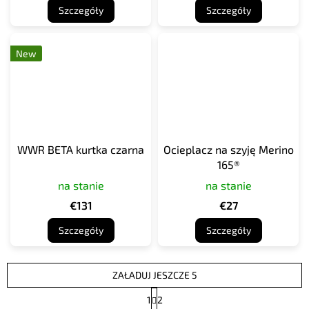
Szczegóły
Szczegóły
New
WWR BETA kurtka czarna
Ocieplacz na szyję Merino
165®
na stanie
na stanie
€131
€27
Szczegóły
Szczegóły
ZAŁADUJ JESZCZE 5
P
1
2
a