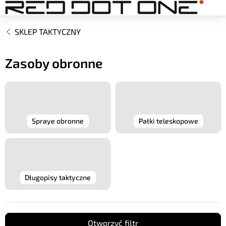
Przejść
do
treści
SKLEP TAKTYCZNY
Zasoby obronne
Spraye obronne
Pałki teleskopowe
Długopisy taktyczne
Otworzyć filtr