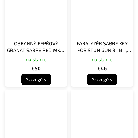
OBRANNÝ PEPŘOVÝ
PARALYZÉR SABRE KEY
GRANÁT SABRE RED MK-5
FOB STUN GUN 3-IN-1,
AEROSOL GRENADE 5.0 OZ
RŮŽOVÝ
na stanie
na stanie
€50
€46
Szczegóły
Szczegóły