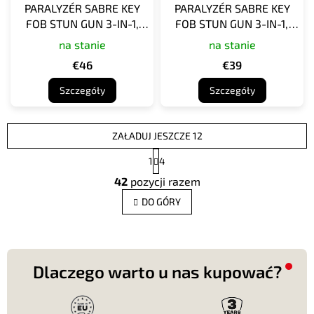
PARALYZÉR SABRE KEY
PARALYZÉR SABRE KEY
FOB STUN GUN 3-IN-1,
FOB STUN GUN 3-IN-1,
ŠEDÝ
ZELENÝ
na stanie
na stanie
€46
€39
Szczegóły
Szczegóły
ZAŁADUJ JESZCZE 12
P
1
4
a
K
g
42
pozycji razem
o
i
n
n
DO GÓRY
t
a
c
r
j
o
a
l
k
Dlaczego warto u nas kupować?
i
l
i