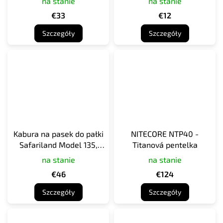
na stanie
na stanie
DO KLUCZY I
€33
€12
KARABIŃCZYKIEM, CZARNY
Szczegóły
Szczegóły
Kabura na pasek do pałki
NITECORE NTP40 -
Safariland Model 135,
Titanová pentelka
czarna
na stanie
na stanie
€46
€124
Szczegóły
Szczegóły