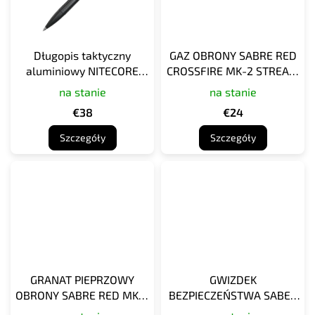
Długopis taktyczny
GAZ OBRONY SABRE RED
aluminiowy NITECORE
CROSSFIRE MK-2 STREAM
NTP31
52CFT1010
na stanie
na stanie
€38
€24
Szczegóły
Szczegóły
GRANAT PIEPRZOWY
GWIZDEK
OBRONY SABRE RED MK-3
BEZPIECZEŃSTWA SABER
AEROZOL GRENADE 2.0 OZ
Z BRELOKEM, ŁAŃCUCHEM