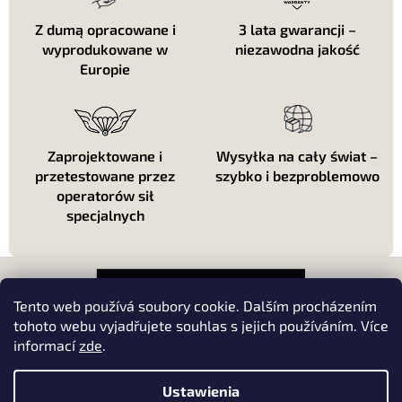
s
t
Z dumą opracowane i
3 lata gwarancji –
y
wyprodukowane w
niezawodna jakość
Europie
Zaprojektowane i
Wysyłka na cały świat –
przetestowane przez
szybko i bezproblemowo
operatorów sił
specjalnych
S
t
o
Tento web používá soubory cookie. Dalším procházením
p
tohoto webu vyjadřujete souhlas s jejich používáním. Více
k
informací
zde
.
About shopping
a
About us
Ustawienia