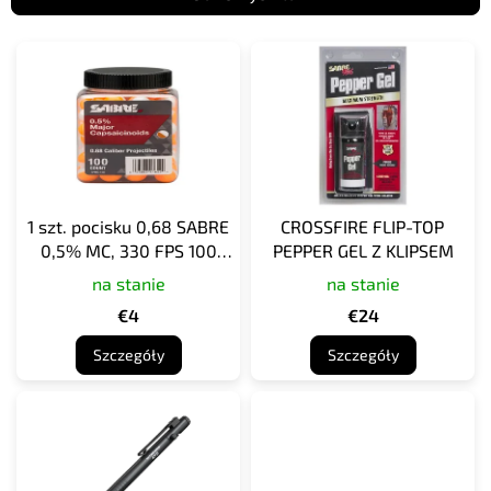
L
i
s
t
a
p
r
o
1 szt. pocisku 0,68 SABRE
CROSSFIRE FLIP-TOP
d
0,5% MC, 330 FPS 100
PEPPER GEL Z KLIPSEM
u
m/s
na stanie
na stanie
k
t
€4
€24
ó
Szczegóły
Szczegóły
w