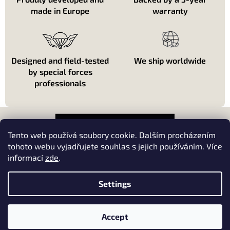
made in Europe
warranty
Designed and field-tested
We ship worldwide
by special forces
professionals
F
o
o
Tento web používá soubory cookie. Dalším procházením
t
tohoto webu vyjadřujete souhlas s jejich používáním. Více
e
informací
zde
.
About shopping
r
About us
Settings
Kontakt
Accept
Copyright 2026
Red Dot One
. All rights reserved.