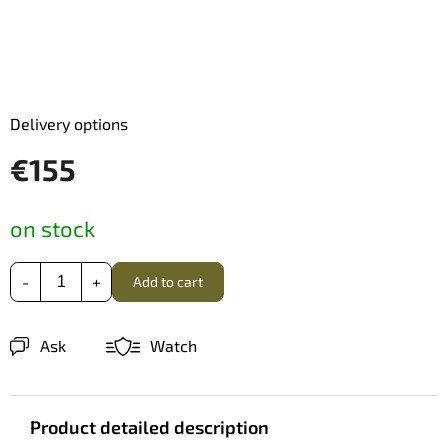
Delivery options
€155
Measure
on stock
price:
Add to cart
Ask
Watch
Product detailed description