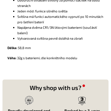
Obouruční ovládání svítilny za pomoci tlačítek na obou
stranách
Jeden mód: funkce silného světla
Svítilna má funkci automatického vypnutí po 10 minutách
pro šetření baterií
Napájena dvěma CR1/3N litiovými bateriemi (součástí
balení)
Vytvarovaná svítilna pevně doléhá na zbraň
Délka:
58,8 mm
Váha:
32g s bateriemi; dle konkrétního modelu
Why shop with us?
Proudly developed and
Backed by a 3-year