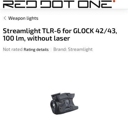
Skip
to
content
Weapon lights
Streamlight TLR-6 for GLOCK 42/43,
100 lm, without laser
The
Not rated
Brand:
Streamlight
Rating details
average
product
rating
is
0,0
out
of
5
stars.