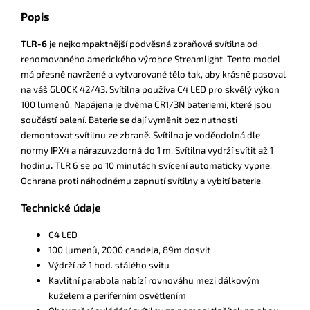
Popis
TLR-6
je nejkompaktnější podvěsná zbraňová svítilna od
renomovaného amerického výrobce Streamlight. Tento model
má přesně navržené a vytvarované tělo tak, aby krásně pasoval
na váš GLOCK 42/43. Svítilna používa C4 LED pro skvělý výkon
100 lumenů. Napájena je dvěma CR1/3N bateriemi, které jsou
součástí balení. Baterie se dají vyměnit bez nutnosti
demontovat svítilnu ze zbraně. Svítilna je voděodolná dle
normy IPX4 a nárazuvzdorná do 1 m. Svítilna vydrží svítit až 1
hodinu
.
TLR 6 se po 10 minutách svícení automaticky vypne.
Ochrana proti náhodnému zapnutí svítilny a vybití baterie.
Technické údaje
C4 LED
100 lumenů, 2000 candela, 89m dosvit
Výdrží až 1 hod. stálého svitu
Kavlitní parabola nabízí rovnováhu mezi dálkovým
kuželem a periferním osvětlením