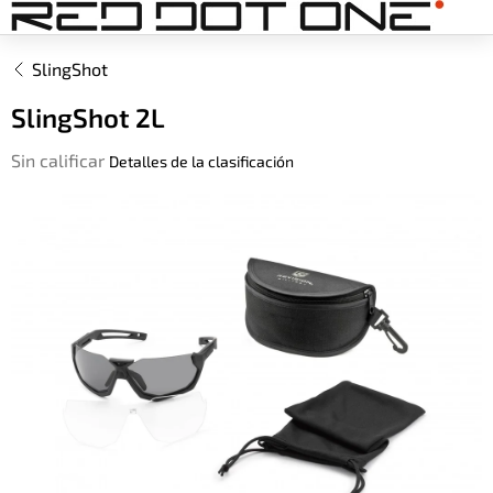
Ir
al
contenido
SlingShot
SlingShot 2L
La
Sin calificar
Detalles de la clasificación
valoración
media
del
producto
es
de
0,0
sobre
5
estrellas.