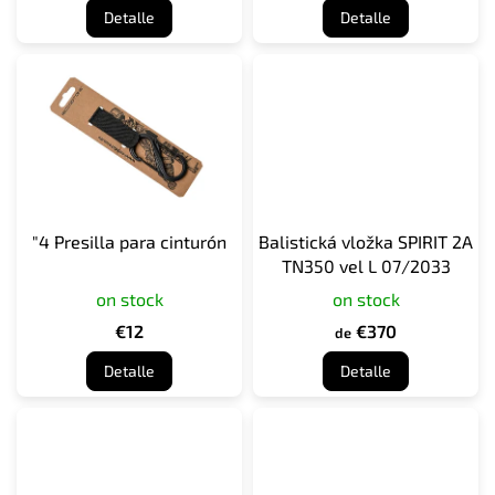
Detalle
Detalle
t
o
s
"4 Presilla para cinturón
Balistická vložka SPIRIT 2A
TN350 vel L 07/2033
on stock
on stock
€12
€370
de
Detalle
Detalle