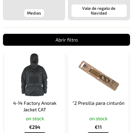
Vale de regalo de
Medias
Navidad
Abrir filtro
L
i
s
t
a
d
e
p
4-14 Factory Anorak
"2 Presilla para cinturón
r
Jacket CAT
o
on stock
on stock
d
u
€294
€11
c