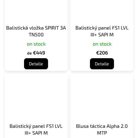
Balistická vložka SPIRIT 3A
Balistický panel FS1 LVL
TN500
III+ SAPI M
on stock
on stock
€449
€206
de
Detalle
Detalle
Balistický panel FS1 LVL
Blusa táctica Alpha 2.0
III+ SAPI M
MTP