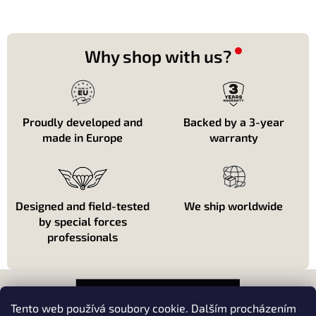
c
r
i
o
ó
l
n
e
Why shop with us?
s
d
e
l
i
Proudly developed and
Backed by a 3-year
s
made in Europe
warranty
t
a
d
o
Designed and field-tested
We ship worldwide
by special forces
professionals
P
i
e
Tento web používá soubory cookie. Dalším procházením