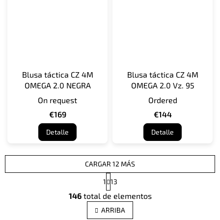
Blusa táctica CZ 4M
Blusa táctica CZ 4M
OMEGA 2.0 NEGRA
OMEGA 2.0 Vz. 95
On request
Ordered
€169
€144
Detalle
Detalle
CARGAR 12 MÁS
P
1
13
a
C
g
146
total de elementos
o
i
n
n
ARRIBA
t
a