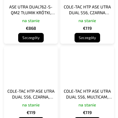
ASE UTRA DUAL762-S-
COLE-TAC HTP ASE UTRA
QM2 TŁUMIK KRÓTKI,
DUAL 556, CZARNA
ZIELONY CERAKOTE
MULTICAM, OSŁONA
na stanie
na stanie
IZOLACYJNA DO
€868
€119
AMORTYZATORA
Szczegóły
Szczegóły
COLE-TAC HTP ASE UTRA
COLE-TAC HTP ASE UTRA
DUAL 556, CZARNA,
DUAL 556, MULTICAM,
OSŁONA IZOLACYJNA DO
OSŁONA IZOLACYJNA DO
na stanie
na stanie
AMORTYZATORA
AMORTYZATORA
€119
€119