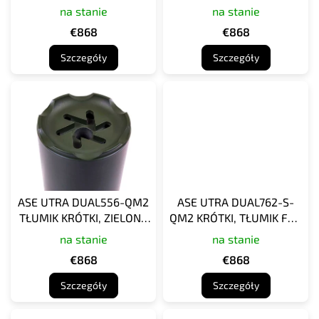
CERAKOTE
KOJOT CERAKOTE
na stanie
na stanie
k
t
€868
€868
ó
Szczegóły
Szczegóły
w
ASE UTRA DUAL556-QM2
ASE UTRA DUAL762-S-
TŁUMIK KRÓTKI, ZIELONY
QM2 KRÓTKI, TŁUMIK FDE
CERAKOTE
CERAKOTE
na stanie
na stanie
€868
€868
Szczegóły
Szczegóły