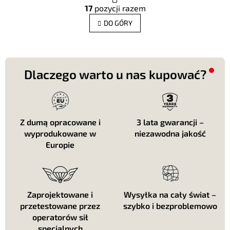
K
g
17
pozycji razem
o
i
n
n
DO GÓRY
t
a
c
r
j
o
a
l
k
Dlaczego warto u nas kupować?
i
l
i
s
t
Z dumą opracowane i
3 lata gwarancji –
y
wyprodukowane w
niezawodna jakość
Europie
Zaprojektowane i
Wysyłka na cały świat –
przetestowane przez
szybko i bezproblemowo
operatorów sił
specjalnych