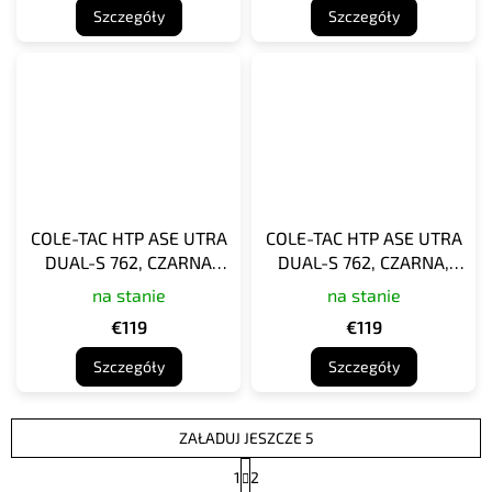
Szczegóły
Szczegóły
COLE-TAC HTP ASE UTRA
COLE-TAC HTP ASE UTRA
DUAL-S 762, CZARNA
DUAL-S 762, CZARNA,
MULTICAM, OSŁONA
OSŁONA IZOLACYJNA DO
na stanie
na stanie
IZOLACYJNA DO
AMORTYZATORA
€119
€119
AMORTYZATORA
Szczegóły
Szczegóły
ZAŁADUJ JESZCZE 5
P
1
2
a