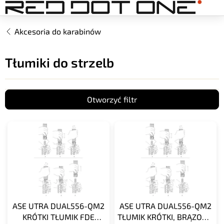
Przejść
do
treści
Akcesoria do karabinów
Tłumiki do strzelb
Otworzyć filtr
L
i
s
t
a
p
r
o
ASE UTRA DUAL556-QM2
ASE UTRA DUAL556-QM2
d
KRÓTKI TŁUMIK FDE
TŁUMIK KRÓTKI, BRĄZOWY
u