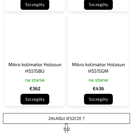
Szczegóły
Szczegóły
Mikro kolimator Holosun
Mikro kolimator Holosun
HS515BU
HS515GM
na stanie
na stanie
€362
€436
Szczegóły
Szczegóły
ZAŁADUJ JESZCZE 7
P
1
2
a