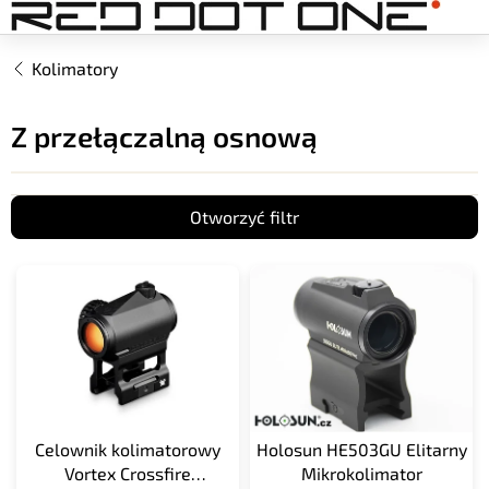
Przejść
do
treści
Kolimatory
Z przełączalną osnową
Otworzyć filtr
L
i
s
t
a
p
r
o
Celownik kolimatorowy
Holosun HE503GU Elitarny
d
Vortex Crossfire
Mikrokolimator
u