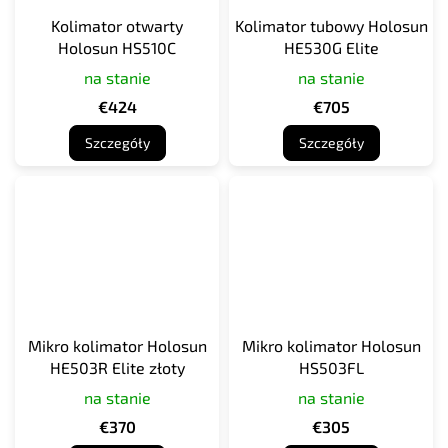
Kolimator otwarty
Kolimator tubowy Holosun
Holosun HS510C
HE530G Elite
na stanie
na stanie
€424
€705
Szczegóły
Szczegóły
Mikro kolimator Holosun
Mikro kolimator Holosun
HE503R Elite złoty
HS503FL
na stanie
na stanie
€370
€305