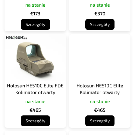
(ulepszenie LED)
na stanie
na stanie
k
t
€173
€370
ó
Szczegóły
Szczegóły
w
Holosun HE510C Elite FDE
Holosun HE510C Elite
Kolimator otwarty
Kolimator otwarty
na stanie
na stanie
€465
€465
Szczegóły
Szczegóły