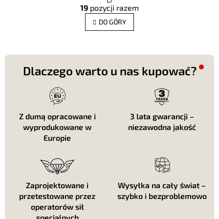
K
g
19
pozycji razem
o
i
n
n
DO GÓRY
t
a
c
r
j
o
a
l
k
Dlaczego warto u nas kupować?
i
l
i
s
t
Z dumą opracowane i
3 lata gwarancji –
y
wyprodukowane w
niezawodna jakość
Europie
Zaprojektowane i
Wysyłka na cały świat –
przetestowane przez
szybko i bezproblemowo
operatorów sił
specjalnych