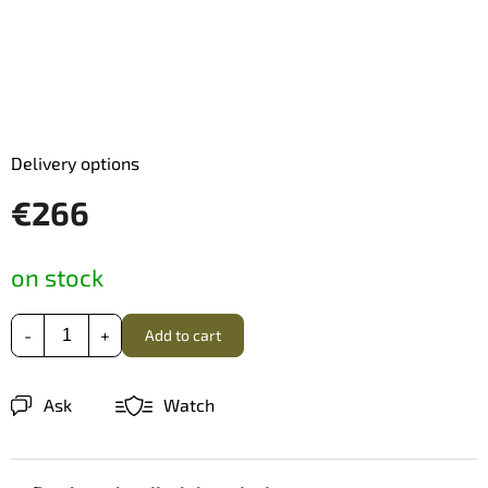
Delivery options
€266
Measure
on stock
price:
Add to cart
Ask
Watch