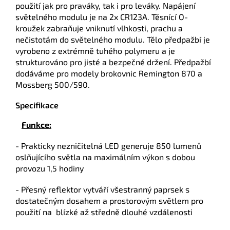
použití jak pro praváky, tak i pro leváky. Napájení
světelného modulu je na 2x CR123A. Těsnící O-
kroužek zabraňuje vniknutí vlhkosti, prachu a
nečistotám do světelného modulu. Tělo předpažbí je
vyrobeno z extrémně tuhého polymeru a je
strukturováno pro jisté a bezpečné držení. Předpažbí
dodáváme pro modely brokovnic Remington 870 a
Mossberg 500/590.
Specifikace
Funkce:
- Prakticky nezničitelná LED generuje 850 lumenů
oslňujícího světla na maximálním výkon s dobou
provozu 1,5 hodiny
- Přesný reflektor vytváří všestranný paprsek s
dostatečným dosahem a prostorovým světlem pro
použití na blízké až středně dlouhé vzdálenosti