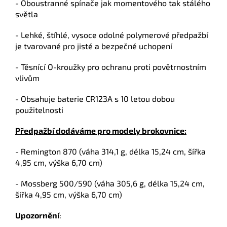
- Oboustranné spínače jak momentového tak stálého
světla
- Lehké, štíhlé, vysoce odolné polymerové předpažbí
je tvarované pro jisté a bezpečné uchopení
- Těsnící O-kroužky pro ochranu proti povětrnostním
vlivům
- Obsahuje baterie CR123A s 10 letou dobou
použitelnosti
Předpažbí dodáváme pro modely brokovnice:
- Remington 870 (váha 314,1 g, délka 15,24 cm, šířka
4,95 cm, výška 6,70 cm)
- Mossberg 500/590 (váha 305,6 g, délka 15,24 cm,
šířka 4,95 cm, výška 6,70 cm)
Upozornění
: