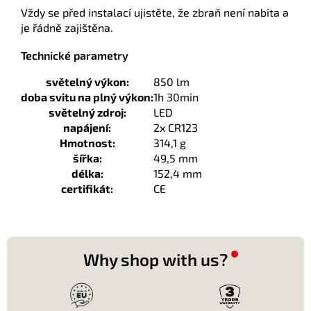
Vždy se před instalací ujistěte, že zbraň není nabita a
je řádně zajištěna.
Technické parametry
světelný výkon:
850 lm
doba svitu na plný výkon:
1h 30min
světelný zdroj:
LED
napájení:
2x CR123
Hmotnost:
314,1 g
šířka:
49,5 mm
délka:
152,4 mm
certifikát:
CE
Why shop with us?