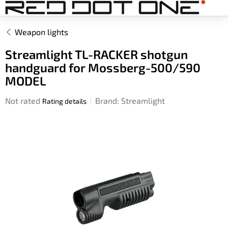
Skip
to
content
Weapon lights
Streamlight TL-RACKER shotgun
handguard for Mossberg-500/590
MODEL
The
Not rated
Brand:
Streamlight
Rating details
average
product
rating
is
0,0
out
of
5
stars.