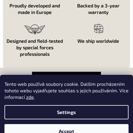
Proudly developed and
Backed by a 3-year
made in Europe
warranty
Designed and field-tested
We ship worldwide
by special forces
professionals
F
o
o
Tento web používá soubory cookie. Dalším procházením
t
tohoto webu vyjadřujete souhlas s jejich používáním. Více
e
informací
zde
.
About shopping
r
About us
Settings
Kontakt
Accept