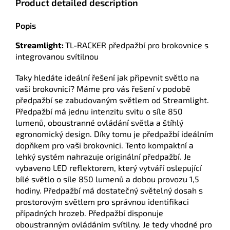
Product detailed description
Popis
Streamlight:
TL-RACKER předpažbí pro brokovnice s
integrovanou svítilnou
Taky hledáte ideální řešení jak připevnit světlo na
vaši brokovnici? Máme pro vás řešení v podobě
předpažbí se zabudovaným světlem od Streamlight.
Předpažbí má jednu intenzitu svitu o síle 850
lumenů, oboustranné ovládání světla a štíhlý
egronomický design. Díky tomu je předpažbí ideálním
dopňkem pro vaši brokovnici. Tento kompaktní a
lehký systém nahrazuje originální předpažbí. Je
vybaveno LED reflektorem, který vytváří oslepující
bílé světlo o síle 850 lumenů a dobou provozu 1,5
hodiny. Předpažbí má dostatečný světelný dosah s
prostorovým světlem pro správnou identifikaci
případných hrozeb. Předpažbí disponuje
oboustranným ovládáním svítilny. Je tedy vhodné pro